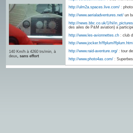
http://ulm2a.spaces.live.com/ :
photo
http://www.aerialadventures.net/
un ba
http://news.bbc.co.uk/1/hi/in_pictur
des ailes de P&M aviation) a participé
http://www.les-avionnettes.ch
: club 
http://www.jocker.fr/ffplum/ffplum.htm
http://www.raid-aventure.org/
: tour de
140 Km/h à 4260 trs/min, à
deux
, sans effort
http://www.photo4as.com/
: Superbes