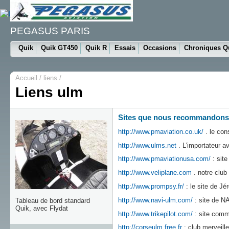
PEGASUS PARIS
Quik
Quik GT450
Quik R
Essais
Occasions
Chroniques Q
Accueil
/ liens /
Liens ulm
Sites que nous recommandons
http://www.pmaviation.co.uk/
. le cons
http://www.ulms.net
. L'importateur av
http://www.pmaviationusa.com/
: site
http://www.veliplane.com
. notre club
http://www.prompsy.fr/
: le site de J
http://www.navi-ulm.com/
: site de NA
Tableau de bord standard
Quik, avec Flydat
http://www.trikepilot.com/
: site comm
http://corseulm.free.fr
: club merveil