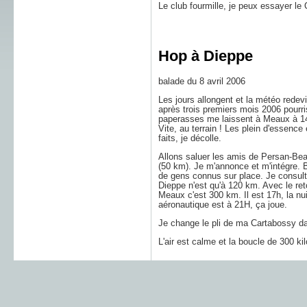
Le club fourmille, je peux essayer le
Hop à Dieppe
balade du 8 avril 2006
Les jours allongent et la météo redev
après trois premiers mois 2006 pourri
paperasses me laissent à Meaux à 1
Vite, au terrain ! Les plein d'essence 
faits, je décolle.
Allons saluer les amis de Persan-Be
(50 km). Je m'annonce et m'intégre. B
de gens connus sur place. Je consulte
Dieppe n'est qu'à 120 km. Avec le ret
Meaux c'est 300 km. Il est 17h, la nui
aéronautique est à 21H, ça joue.
Je change le pli de ma Cartabossy dan
L'air est calme et la boucle de 300 k